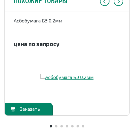
ПОХОЖИЕ ТОВАРЫ
Асбобумага БЭ 0.2мм
цена по запросу
орзину
В корзи