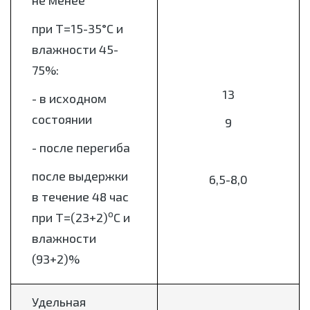
не менее
при Т=15-35°С и
влажности 45-
75%:
13
- в исходном
состоянии
9
- после перегиба
после выдержки
6,5-8,0
в течение 48 час
о
при Т=(23+2)
С и
влажности
(93+2)%
Удельная