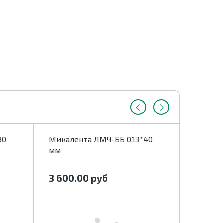
30
Микалента ЛМЧ-ББ 0,13*40
Микале
мм
мм
3 600.00
руб
3 600