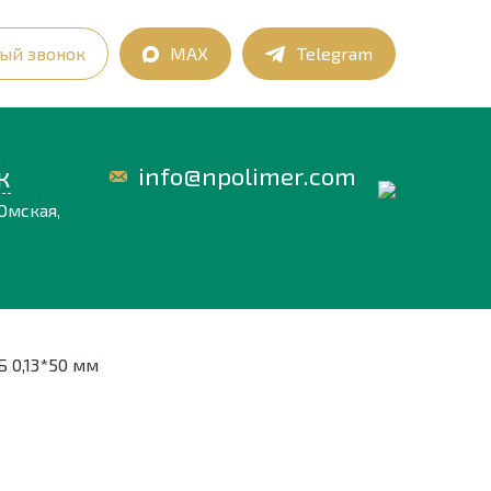
ый звонок
MAX
Telegram
к
info@npolimer.com
Омская,
 0,13*50 мм