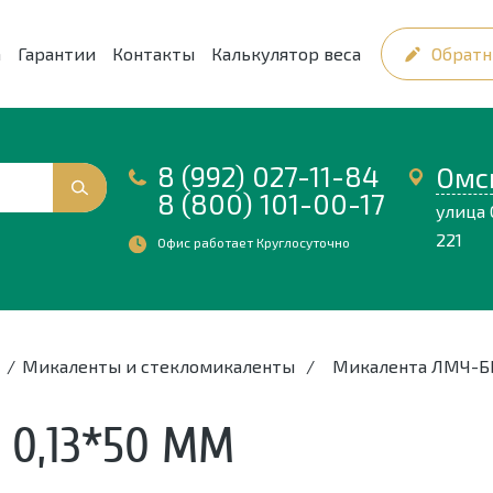
а
Гарантии
Контакты
Калькулятор веса
Обратн
8 (992) 027-11-84
Омс
8 (800) 101-00-17
улица 
221
Офис работает Круглосуточно
/
Микаленты и стекломикаленты
/
Микалента ЛМЧ-ББ
 0,13*50 ММ