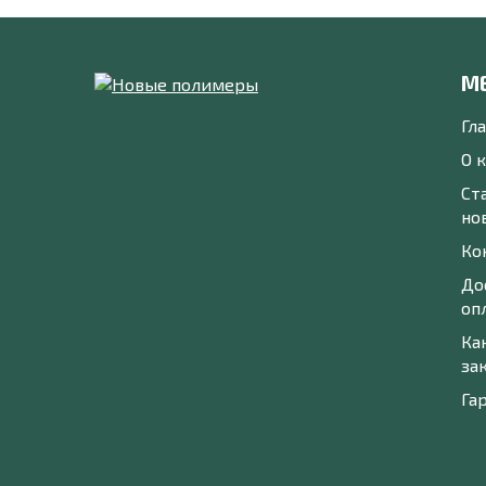
М
Гл
О 
Ст
но
Ко
До
оп
Ка
за
Га