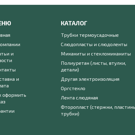
ЕНЮ
КАТАЛОГ
авная
Трубки термоусадочные
компании
Слюдопласты и слюдоленты
атьи и
Миканиты и стекломиканиты
вости
Полиуретан (листы, втулки,
нтакты
детали)
ставка и
Другая электроизоляция
лата
Оргстекло
к оформить
Лента слюдяная
каз
Фторопласт (стержни, пластины
рантии
трубки)