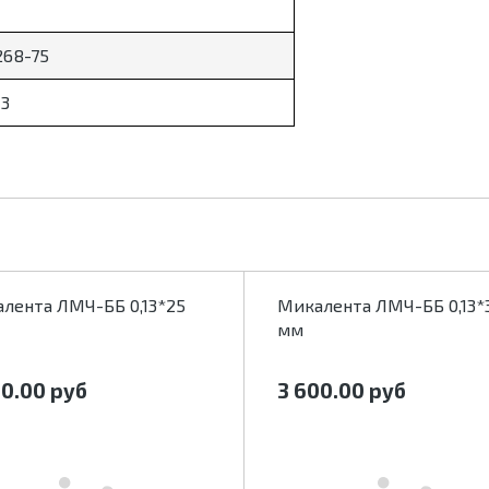
268-75
13
лента ЛМЧ-ББ 0,13*25
Микалента ЛМЧ-ББ 0,13*
мм
00.00
руб
3 600.00
руб